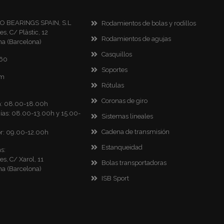
RO BEARINGS SPAIN, S.L
Rodamientos de bolas y rodillos
es, C/ Plàstic, 12
Rodamientos de agujas
na (Barcelona)
Casquillos
860
Soportes
om
Rótulas
Coronas de giro
ca: 08.00-18.00h
as: 08.00-13.00h y 15.00-
Sistemas lineales
Cadena de transmisión
r: 09.00-12.00h
Estanqueidad
s:
es, C/ Xarol, 11
Bolas transportadoras
na (Barcelona)
ISB Sport