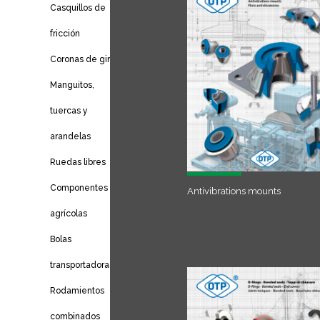
Casquillos de
fricción
Coronas de giro
Manguitos,
tuercas y
arandelas
Ruedas libres
Componentes
Antivibrations mounts
agrícolas
Bolas
transportadoras
Rodamientos
combinados