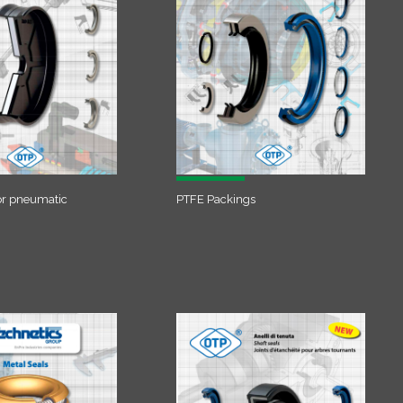
or pneumatic
PTFE Packings