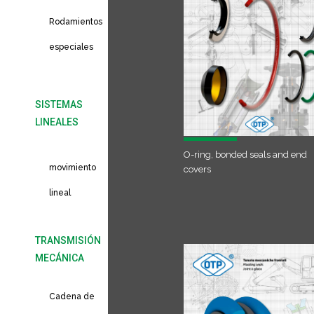
Rodamientos
especiales
SISTEMAS
LINEALES
Sistemas de
O-ring, bonded seals and end
movimiento
covers
lineal
TRANSMISIÓN
MECÁNICA
Cadena de