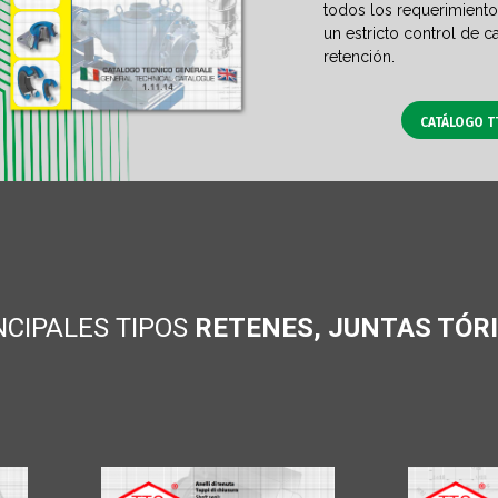
todos los requerimiento
un estricto control de c
retención.
CATÁLOGO T
NCIPALES TIPOS
RETENES, JUNTAS TÓR