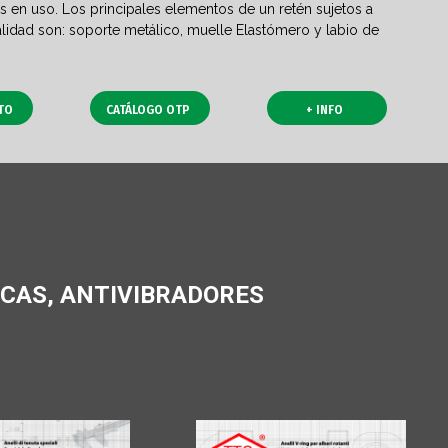
s en uso. Los principales elementos de un retén sujetos a
alidad son: soporte metálico, muelle Elastómero y labio de
TO
CATÁLOGO OTP
+ INFO
ICAS, ANTIVIBRADORES