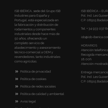
ISB IBÉRICA, sede del Grupo ISB
ISB IBÉRICA – EU
Industries para España y
Pol. Ind. Les Guixer
Portugal, está especializada en
C.P. 08915 Badalo
la fabricación y distribución de
Tel. + 34 933 037 
rodamientos y componentes
industriales desde hace más de
isb@isb-iberica.c
50 años, ofreciendo un
completo servicio de
HORARIOS
abastecimiento y asesoramiento
Atención telefóni
técnico-comercial a OEM y
Recogida mercancí
revendedores, tanto industriales
18.00h
como agrícolas.
Atención mostrado
Política de privacidad
Entrega mercancía
Pol. Ind. Les Guixer
Política de cookies
C.P. 08915 Badalo
Política de redes sociales
Política de calidad y ambiental
Aviso legal