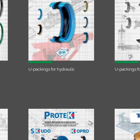
U-packings for hydraulic
U-packings f