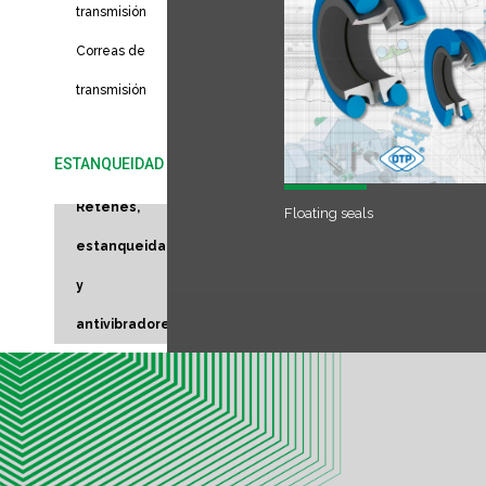
transmisión
Correas de
transmisión
ESTANQUEIDAD
Retenes,
Floating seals
estanqueidad
y
antivibradores