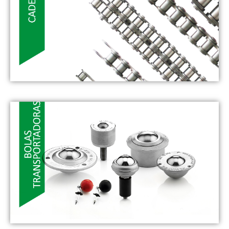
deseada
VER MÁS
- TRANSMISIÓN -
La cadena ISB está fabricada siguiendo unos elevados
estándares cualitativos con el fin de satisfacer cada las
necesidades específicas de cada sector industrial, desde
el siderúrgico al alimentario
VER MÁS