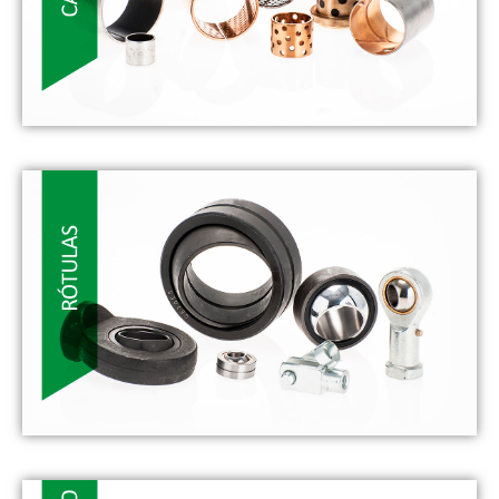
VER MÁS
- CASQUILLOS -
La producción de casquillos autolubricados ISB abarca
múltiples tipologías alineadas con los estándares
internacionales
VER MÁS
- RÓTULAS -