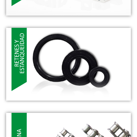
- SISTEMAS LINEALES -
Los sistemas de Movimiento Lineal aportan soluciones
para sistemas de guiado, accionamiento, actuación y
posicionado
VER MÁS
- RETENES Y JUNTAS -
Los retenes son piezas que se utilizan para evitar la fuga
no deseada de fluidos aportando la estanqueidad