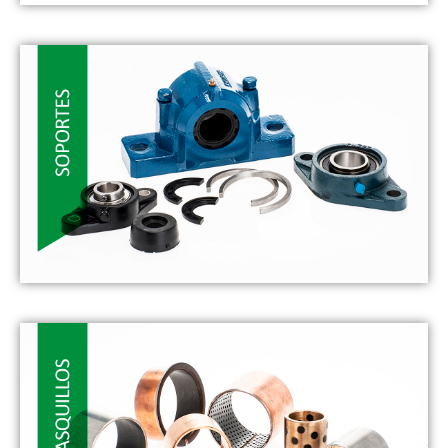
- RODAMIENTOS -
Los rodamientos de bolas ISB son los más comunes y se
usan en una amplia variedad de aplicaciones del
mercado gracias a su capacidad para soportar tanto
cargas axiales como radiales
VER MÁS
- SOPORTES -
Los soportes para rodamiento ISB se fabrican en múltiples
diseños y materiales en función de su campo de
aplicación