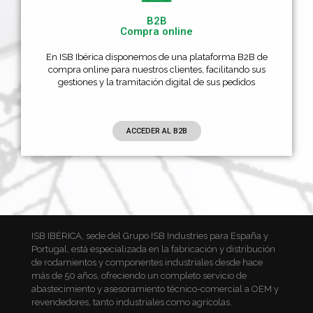
B2B
Compra online
En ISB Ibérica disponemos de una plataforma B2B de
compra online para nuestros clientes, facilitando sus
gestiones y la tramitación digital de sus pedidos
ACCEDER AL B2B
ISB IBÉRICA, sede del Grupo ISB Industries para España y
Portugal, está especializada en la fabricación y distribución
de rodamientos y componentes industriales desde hace
más de 50 años, ofreciendo un completo servicio de
abastecimiento y asesoramiento técnico-comercial a OEM y
revendedores, tanto industriales como agrícolas.