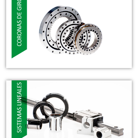
Las rótulas ISB son componentes mecánicos orientables
que permiten una solución económica para aplicaciones
donde se requieren movimientos oscilantes
VER MÁS
- CORONAS DE GIRO -
Las coronas de giro son elementos mecánicos cuyo
especial diseño permite soportar elevadas cargas axiales
y radiales aportando soluciones económicas a una gran
variedad de aplicaciones
VER MÁS