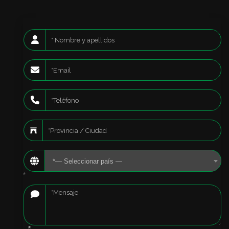
*— Seleccionar país —
*
*