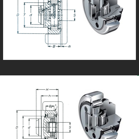
cargas, va fijado a la estructura o bien a la placa
soporte mediante soldadura de su eje (se
recomienda el desmontaje del rodamiento al
realizar la soldadura)
RODAMIENTOS COMBINADOS AJUSTABLES POR
EXCÉNTRICA
Se pueden ajustar fácilmente entre 0,75 mm y 2,5 mm
en su parte axial. Para ello debe desmontarse el
rodamiento y girar la excéntrica hasta encontrar el
valor deseado