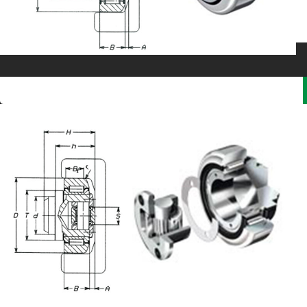
RODAMIENTOS COMBINADOS AJUSTABLES POR
ARANDELAS
En este sistema: extraer la tapa que lleva incorporado
el rodamiento axial, poner las arandelas de espesor
con grosores de 0,5 y 1 mm y volver a montar la tapa
y atornillar