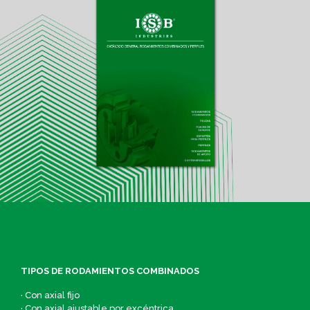
TIPOS DE RODAMIENTOS COMBINADOS
· Con axial fijo
· Con axial ajustable por excéntrica