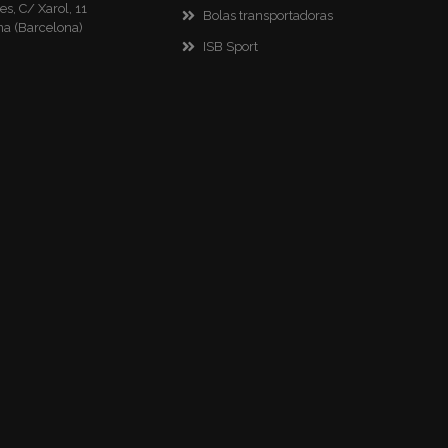
es, C/ Xarol, 11
Bolas transportadoras
na (Barcelona)
ISB Sport