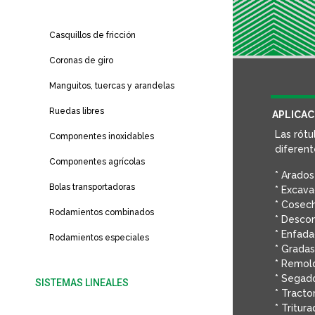
Rótulas y cabezas de articulación
Casquillos de fricción
Coronas de giro
Manguitos, tuercas y arandelas
Ruedas libres
APLICAC
Las rótu
Componentes inoxidables
diferent
Componentes agrícolas
* Arados
Bolas transportadoras
* Excav
* Cosech
Rodamientos combinados
* Desco
* Enfad
Rodamientos especiales
* Gradas
* Remol
* Segad
SISTEMAS LINEALES
* Tracto
Sistemas de movimiento lineal
* Tritur