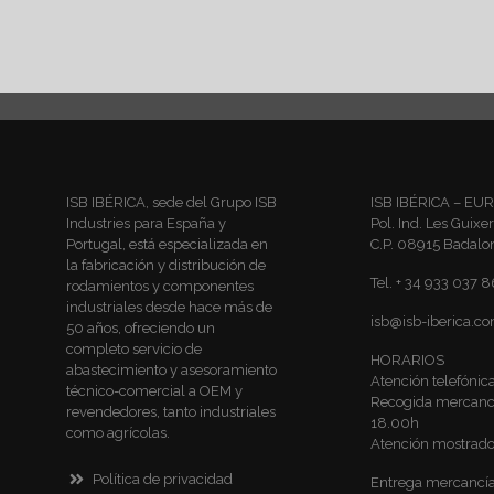
ISB IBÉRICA, sede del Grupo ISB
ISB IBÉRICA – EU
Industries para España y
Pol. Ind. Les Guixer
Portugal, está especializada en
C.P. 08915 Badalo
la fabricación y distribución de
Tel. + 34 933 037 
rodamientos y componentes
industriales desde hace más de
isb@isb-iberica.c
50 años, ofreciendo un
completo servicio de
HORARIOS
abastecimiento y asesoramiento
Atención telefóni
técnico-comercial a OEM y
Recogida mercancí
revendedores, tanto industriales
18.00h
como agrícolas.
Atención mostrado
Política de privacidad
Entrega mercancía