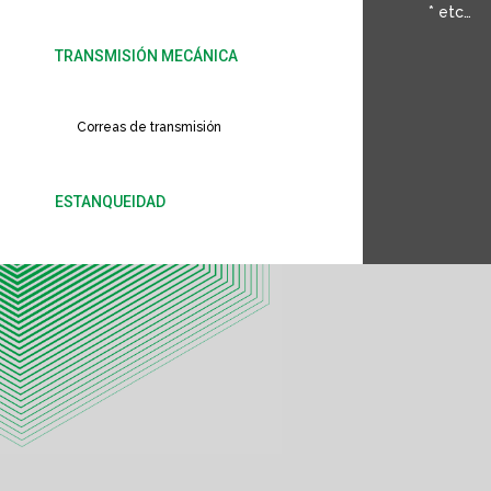
* etc…
TRANSMISIÓN MECÁNICA
Cadena de transmisión
Correas de transmisión
ESTANQUEIDAD
Retenes, estanqueidad y antivibradores