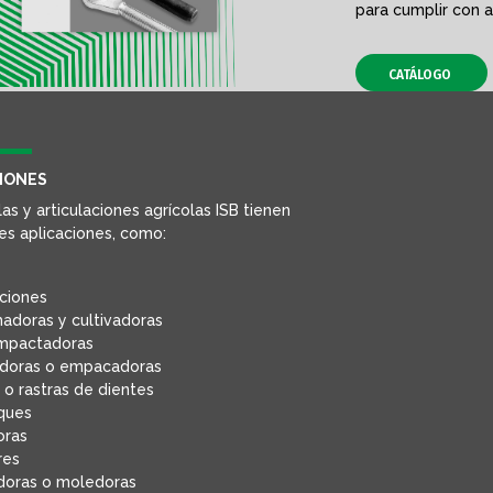
para cumplir con a
CATÁLOGO
IONES
las y articulaciones agrícolas ISB tienen
es aplicaciones, como:
aciones
adoras y cultivadoras
mpactadoras
adoras o empacadoras
 o rastras de dientes
ques
oras
res
adoras o moledoras