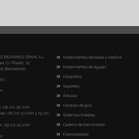
RO BEARINGS SPAIN, S.L
Rodamientos de bolas y rodillos
es, C/ Plàstic, 12
Rodamientos de agujas
na (Barcelona)
Casquillos
860
Soportes
om
Rótulas
Coronas de giro
ca: 08.00-18.00h
as: 08.00-13.00h y 15.00-
Sistemas lineales
Cadena de transmisión
r: 09.00-12.00h
Estanqueidad
s: