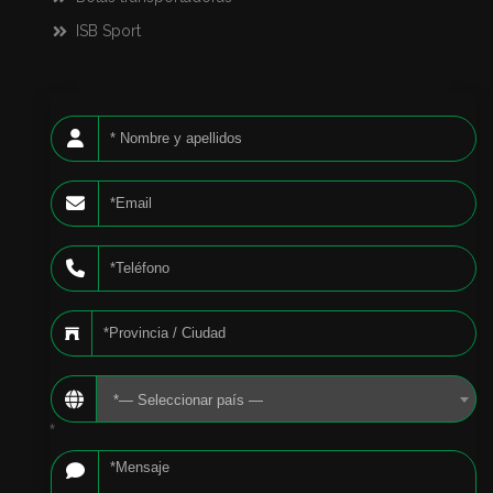
ISB Sport
*— Seleccionar país —
*