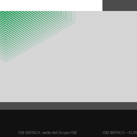
ISB IBÉRICA, sede del Grupo ISB
ISB IBÉRICA – EU