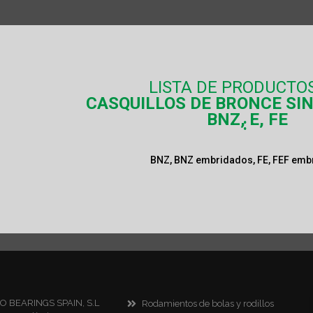
LISTA DE PRODUCTO
CASQUILLOS DE BRONCE SI
BNZ, E, FE
:
BNZ, BNZ embridados, FE, FEF em
RO BEARINGS SPAIN, S.L
Rodamientos de bolas y rodillos