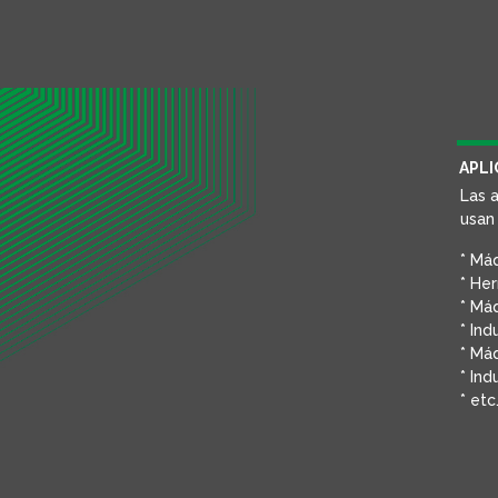
APLI
Las a
usan
* Máq
* Her
* Máq
* Ind
* Máq
* Ind
* etc