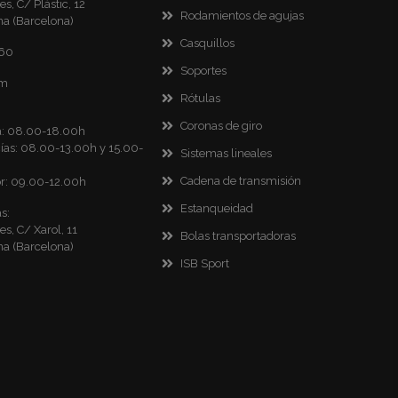
es, C/ Plàstic, 12
Rodamientos de agujas
na (Barcelona)
Casquillos
860
Soportes
om
Rótulas
Coronas de giro
ca: 08.00-18.00h
as: 08.00-13.00h y 15.00-
Sistemas lineales
Cadena de transmisión
r: 09.00-12.00h
Estanqueidad
s:
es, C/ Xarol, 11
Bolas transportadoras
na (Barcelona)
ISB Sport