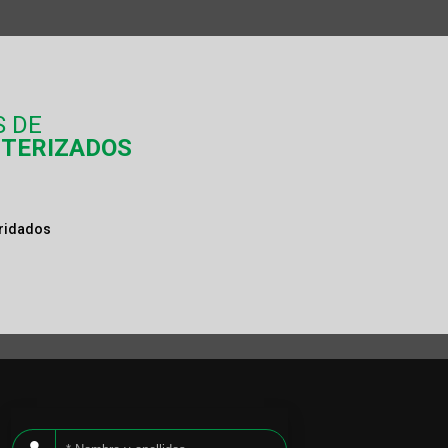
S DE
NTERIZADOS
bridados