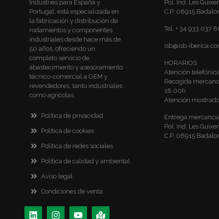
Industries para España y
Pol. Ind. Les Guixer
Portugal, está especializada en
C.P. 08915 Badalo
la fabricación y distribución de
Tel. + 34 933 037 
rodamientos y componentes
industriales desde hace más de
isb@isb-iberica.c
50 años, ofreciendo un
completo servicio de
HORARIOS
abastecimiento y asesoramiento
Atención telefóni
técnico-comercial a OEM y
Recogida mercancí
revendedores, tanto industriales
18.00h
como agrícolas.
Atención mostrado
Política de privacidad
Entrega mercancía
Pol. Ind. Les Guixer
Política de cookies
C.P. 08915 Badalo
Política de redes sociales
Política de calidad y ambiental
Aviso legal
Condiciones de venta