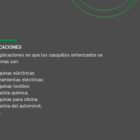
CACIONES
plicaciones en que los casquillos sinterizados se
 más son:
uinas eléctricas;
ramientas eléctricas;
uinas textiles;
ustria química;
uinas para oficina;
ustria del automóvil;
…