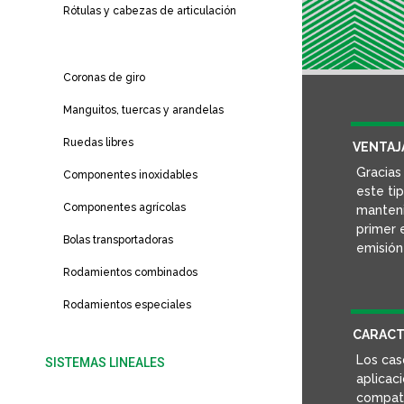
Rótulas y cabezas de articulación
Casquillos de fricción
Coronas de giro
Manguitos, tuercas y arandelas
Ruedas libres
VENTAJ
Gracias 
Componentes inoxidables
este tip
Componentes agrícolas
manteni
primer 
Bolas transportadoras
emisión
Rodamientos combinados
Rodamientos especiales
CARACT
Los cas
SISTEMAS LINEALES
aplicac
Sistemas de movimiento lineal
compati