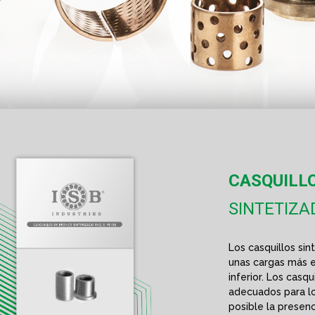
CASQUILL
SINTETIZA
Los casquillos si
unas cargas más e
inferior. Los casq
adecuados para l
posible la presenc